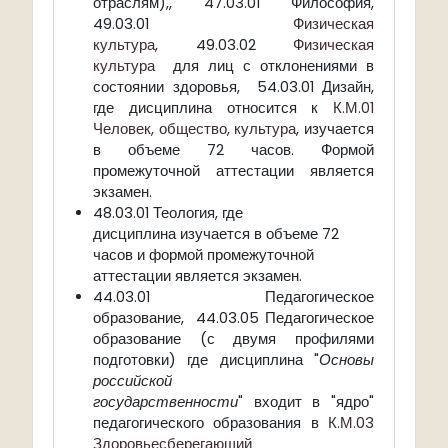
отраслям),, 47.03.01 Философия,
49.03.01
Физическая
культура
, 49.03.02
Физическая
культура
для лиц с отклонениями в
состоянии здоровья, 54.03.01 Дизайн,
где дисциплина относится к
К.М.01
Человек, общество, культура
, изучается
в объеме 72 часов. Формой
промежуточной аттестации является
экзамен.
48.03.01 Теология, где
дисциплина изучается в объеме 72
часов и формой промежуточной
аттестации является экзамен.
44.03.01 Педагогическое
образование, 44.03.05 Педагогическое
образование (с двумя профилями
подготовки) где дисциплина "
Основы
российской
государственности
" входит в "ядро"
педагогического образования в
К.М.03
Здоровьесберегающий