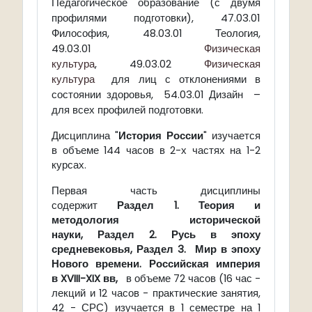
Педагогическое образование (с двумя
профилями подготовки), 47.03.01
Философия, 48.03.01 Теология,
49.03.01
Физическая
культура
, 49.03.02
Физическая
культура
для лиц с отклонениями в
состоянии здоровья, 54.03.01 Дизайн –
для всех профилей подготовки.
Дисциплина "
История России
" изучается
в объеме 144 часов в 2-х частях на 1-2
курсах.
Первая часть дисциплины
содержит
Раздел 1.
Теория и
методология исторической
науки,
Раздел 2. Русь в эпоху
средневековья,
Раздел 3. Мир в эпоху
Нового времени. Российская империя
в
XVIII
-
XIX
вв,
в объеме 72 часов (16 час -
лекций и 12 часов - практические занятия,
42 - СРС) изучается в 1 семестре на 1