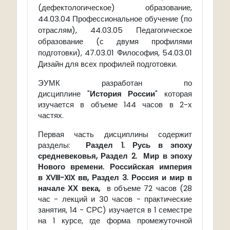
(дефектологическое) образование,
44.03.04 Профессиональное обучение (по
отраслям), 44.03.05 Педагогическое
образование (с двумя профилями
подготовки), 47.03.01 Философия, 54.03.01
Дизайн для всех профилей подготовки.
ЭУМК разработан по
дисциплине "
История России
" которая
изучается в объеме 144 часов в 2-х
частях.
Первая часть дисциплины содержит
разделы:
Р
аздел 1. Русь в эпоху
средневековья,
Раздел 2. Мир в эпоху
Нового времени. Российская империя
в
XVIII
-
XIX
вв,
Раздел 3. Россия и мир в
начале ХХ века,
в объеме 72 часов (28
час - лекций и 30 часов - практические
занятия, 14 - СРС) изучается в 1 семестре
на 1 курсе, где форма промежуточной