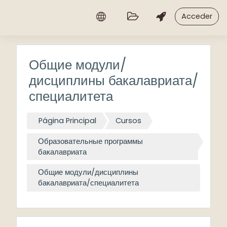
Salta al contenido principal
Acceder
Общие модули/
дисциплины бакалавриата/
специалитета
Página Principal
Cursos
Образовательные программы
бакалавриата
Общие модули/дисциплины
бакалавриата/специалитета