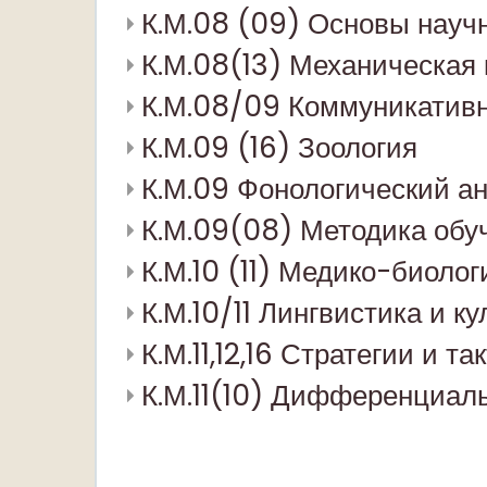
К.М.08 (09) Основы науч
К.М.08(13) Механическая 
К.М.08/09 Коммуникативн
К.М.09 (16) Зоология
К.М.09 Фонологический ан
К.М.09(08) Методика обу
К.М.10 (11) Медико-биоло
К.М.10/11 Лингвистика и ку
К.М.11,12,16 Стратегии и 
К.М.11(10) Дифференциал