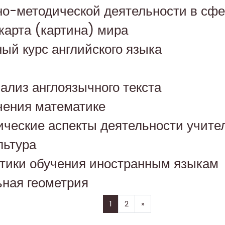
но-методической деятельности в сфе
карта (картина) мира
ый курс английского языка
ализ англоязычного текста
чения математике
гические аспекты деятельности учите
льтура
тактики обучения иностранным языкам
ьная геометрия
(текущая)
Далее
1
2
»