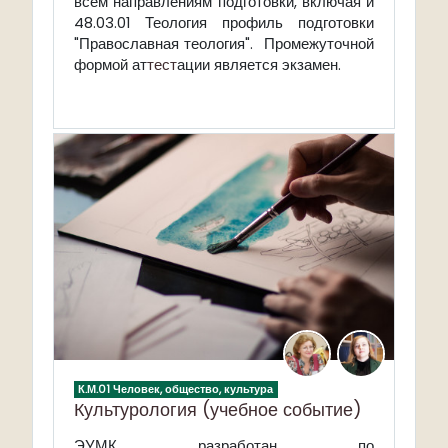
всем направлениям подготовки, включая и
48.03.01 Теология профиль подготовки
"Православная теология". Промежуточной
формой ат
тест
ации является экзамен
.
К.М.01 Человек, общество, культура
Культурология (учебное событие)
ЭУМК разработан по