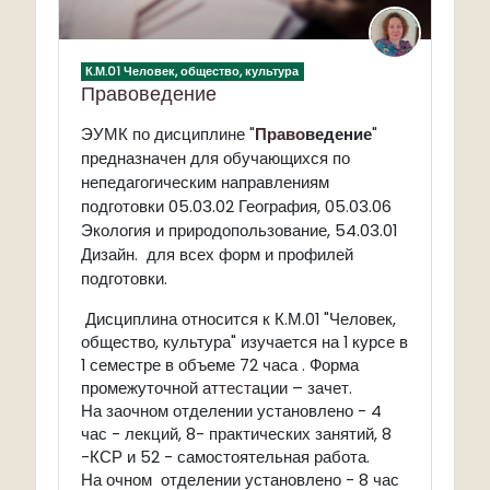
К.М.01 Человек, общество, культура
Правоведение
по дисциплине "
Право
ведение
"
ЭУМК
предназначен для обучающихся по
непедагогическим направлениям
подготовки 05.03.02 География, 05.03.06
Экология и природопользование, 54.03.01
Дизайн. для всех форм и профилей
подготовки.
Дисциплина относится к К.М.01 "Человек,
общество, культура" изучается на 1 курсе в
1 семестре в объеме 72 часа . Форма
промежуточной ат
тест
ации – зачет.
На заочном отделении установлено - 4
час - лекций, 8- практических занятий, 8
-КСР и 52 - самостоятельная работа.
На очном отделении установлено - 8 час