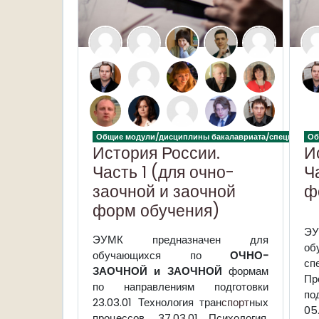
Общие модули/дисциплины бакалавриата/специалитет
Об
История России.
И
Часть 1 (для очно-
Ч
заочной и заочной
ф
форм обучения)
ЭУМК
предназначен для
об
обучающихся по
ОЧНО-
с
ЗАОЧНОЙ и ЗАОЧНОЙ
формам
Пр
по направлениям подготовки
по
23.03.01 Технология тран
спорт
ных
05
процессов, 37.03.01 Психология,