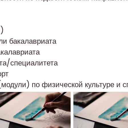
)
ли бакалавриата
акалавриата
та/специалитета
орт
модули) по физической культуре и с