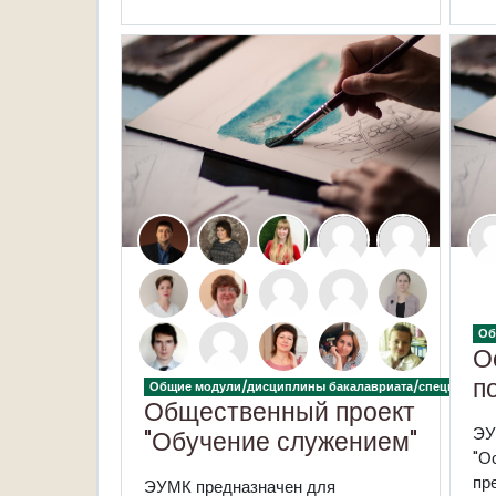
Об
О
п
Общие модули/дисциплины бакалавриата/специалитет
Общественный проект
ЭУ
"Обучение служением"
"О
пр
ЭУМК предназначен для