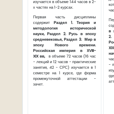
изучается в объеме 144 часов в 2-
ко
х частях на 1-2 курсах.
ча
Первая часть дисциплины
П
содержит
Раздел 1.
Теория и
со
методология исторической
в 
науки,
Раздел 2. Русь в эпоху
2.
средневековья,
Раздел 3. Мир в
Р
эпоху Нового времени.
XI
Российская империя в
XVIII
-
на
XIX
вв,
в объеме 72 часов (16 час
ча
- лекций и 12 часов - практические
- 
занятия, 42 - СРС) изучается в 1
из
семестре на 1 курсе, где форма
г
промежуточной аттестации -
ат
зачет.