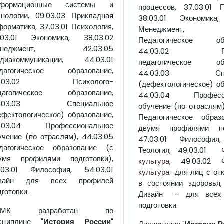
формационные системы и
процессов, 37.03.01 П
хнологии, 09.03.03 Прикладная
38.03.01 Экономика,
форматика, 37.03.01 Психология,
Менеджмент, 4
.03.01 Экономика, 38.03.02
Педагогическое обр
енеджмент, 42.03.05
44.03.02 Псих
диакоммуникации, 44.03.01
педагогическое обр
дагогическое образование,
44.03.03 Спец
4.03.02 Психолого-
(дефектологическое) об
дагогическое образование,
44.03.04 Професси
4.03.03 Специальное
обучение (по отраслям)
ефектологическое) образование,
Педагогическое образ
.03.04 Профессиональное
двумя профилями под
учение (по отраслям), 44.03.05
47.03.01 Философия,
дагогическое образование (с
Теология, 49.03.01
умя профилями подготовки),
культура
, 49.03.02
.03.01 Философия, 54.03.01
культура
для лиц с отк
зайн для всех профилей
в состоянии здоровья
дготовки.
Дизайн – для всех 
подготовки.
УМК разработан по
сциплине "
История России
"