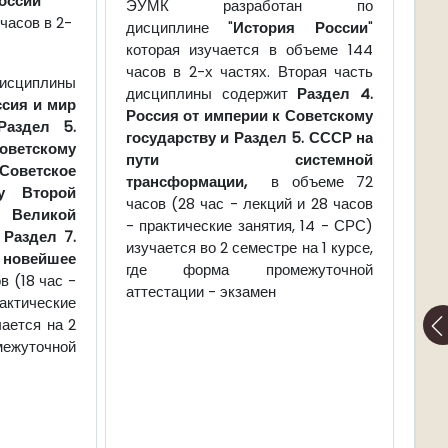
оссии
"
ЭУМК разработан по
часов в 2-
дисциплине "
История России
"
которая изучается в объеме 144
часов в 2-х частях. Вторая часть
сциплины
дисциплины содержит
Раздел 4.
ссия и мир
Россия от империи к Советскому
Раздел 5.
государству и
Раздел 5. СССР на
Советскому
пути системной
 Советское
трансформации
,
в объеме 72
у Второй
часов (28 час - лекций и 28 часов
еликой
- практические занятия, 14 - СРС)
Раздел 7.
изучается во 2 семестре на 1 курсе,
новейшее
где форма промежуточной
в (18 час -
аттестации - экзамен
актические
чается на 2
межуточной