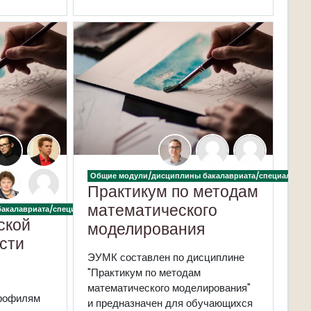
Общие модули/дисциплины бакалавриата/специалитет
Практикум по методам
математического
акалавриата/специалитета
ской
моделирования
сти
ЭУМК составлен по дисциплине
"Практикум по методам
математического моделирования"
профилям
и
предназначен для обучающихся