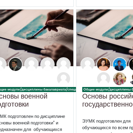
щие модули/дисциплины бакалавриата/специалитета
Общие модули/дисциплины б
сновы военной
Основы россий
одготовки
государственно
а
МК подготовлен по дисциплине
ЭУМК подготовлен для
сновы военной подготовки" и
обучающихся по всем 
едназначен для обучающихся