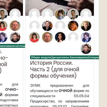
акалавриата/специалитета
.
но-
Общие модули/дисциплины бакалавриата/специалитет
История России.
ной
Часть 2 (для очной
)
формы обучения)
чен для
ЭУМК
предназначен для
по
ОЧНО-
обучающихся по
ОЧНОЙ
форме по
ОЙ
формам
специальности 55.05.04
дготовки
Продюсерство, по направлениям
ан
спорт
ных
подготовки 05.03.02 География,