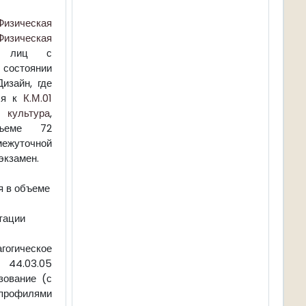
Физическая
Физическая
лиц с
остоянии
изайн, где
ся к
К.М.01
 культура
,
ъеме 72
ежуточной
экзамен.
я в объеме
тации
гическое
4.03.05
зование (с
илями