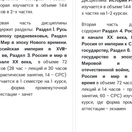
Дисциплина "
История Р
торая изучается в объеме 144
изучается в объеме 144 
сов в 2-х частях.
х частях на 1-2 курсах.
ервая часть дисциплины
Вторая часть ди
держит разделы:
Р
аздел 1. Русь
содержит
Раздел 4. Ро
эпоху средневековья,
Раздел
в начале ХХ века,
 Мир в эпоху Нового времени.
Россия от империи к 
оссийская империя в
XVIII
-
государству,
Раздел 6.
X
вв,
Раздел 3. Россия и мир в
государство в эпох
чале ХХ века,
в объеме 72
Мировой и В
сов (28 час - лекций и 30 часов
отечественной войне
,
практические занятия, 14 - СРС)
Россия и мир в 
учается в 1 семестре на 1 курсе,
время
в объеме 72 часо
де форма промежуточной
лекций и 14 часов - пр
тестации - зачет
занятия, 60 - СРС) изу
курсе, где форма про
аттестации - экзамен