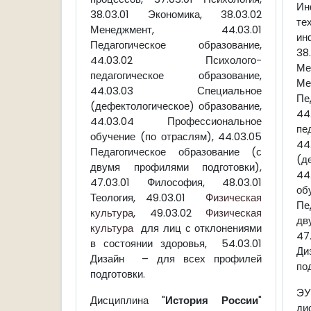
Ин
38.03.01 Экономика, 38.03.02
те
Менеджмент, 44.03.01
ин
Педагогическое образование,
38
44.03.02 Психолого-
М
педагогическое образование,
Ме
44.03.03 Специальное
Пе
(дефектологическое) образование,
4
44.03.04 Профессиональное
пе
обучение (по отраслям), 44.03.05
4
Педагогическое образование (с
(д
двумя профилями подготовки),
44
47.03.01 Философия, 48.03.01
об
Теология, 49.03.01
Физическая
Пе
культура
, 49.03.02
Физическая
дв
культура
для лиц с отклонениями
47
в состоянии здоровья, 54.03.01
Ди
Дизайн – для всех профилей
по
подготовки.
Э
Дисциплина "
История России
"
ди