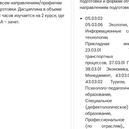
подготовки и формам об
 всем направлениям/профилям
направлениям подготовк
дготовки. Дисциплина в объеме
8 часов изучается на 2 курсе, где
05.03.02 Гео
А - зачет.
05.03.06
Экология
Информационные с
технологии, 0
Прикладная инфо
23.03.01 Тех
тран
спорт
ных
процессов, 37.03.01 
38.03.01 Экономика
Менеджмент, 43.03.
43.03.02
Туризм
,
Психолого-педагогич
образование, 4
Специальное
(дефектологическое)
образование, 4
Профессиональное
(по отраслям),, 