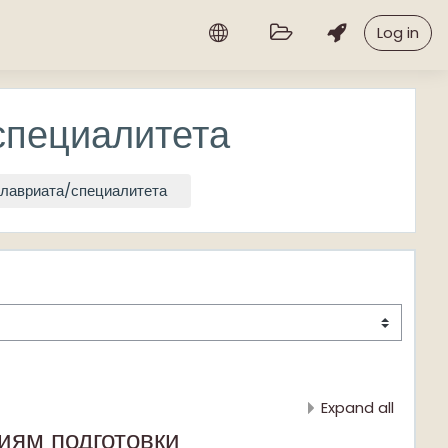
Log in
специалитета
лавриата/специалитета
Expand all
иям подготовки