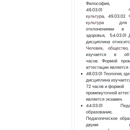
Философия,
49.03.01
культура
, 49.03.02
культура
для 
отклонениями в с
здоровья, 54.03.01 Д
дисциплина относит
Человек, общество,
изучается в об
часов. Формой пром
аттестации является 
48.03.01 Теология, где
дисциплина изучаетс
72 часов и формой
промежуточной аттес
является экзамен.
44.03.01 Педаго
образование, 4
Педагогическое обра
двумя проф