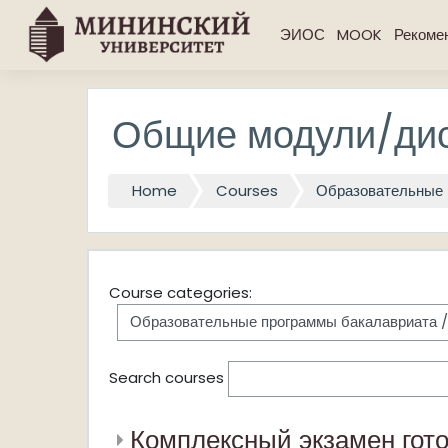
Skip to main content
ЭИОС
MOOK
Рекоме
Общие модули/дис
Home
Courses
Образовательные 
Course categories:
Search courses
Комплексный экзамен гото