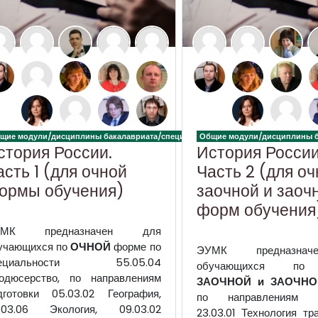
а
щие модули/дисциплины бакалавриата/специалитета
Общие модули/дисциплины б
стория России.
История России
асть 1 (для очной
Часть 2 (для оч
ормы обучения)
заочной и заоч
форм обучения
ЭУМК
предназначен для
учающихся по
ОЧНОЙ
форме по
ЭУМК предназна
пециальности 55.05.04
обучающихся 
одюсерство, по направлениям
ЗАОЧНОЙ и ЗАОЧН
дготовки 05.03.02 География,
по направлениям по
.03.06 Экология, 09.03.02
23.03.01 Технология тр