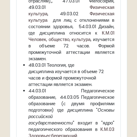
отраслям),, 47.03.01 Философия,
49.03.01
Физическая
культура
, 49.03.02
Физическая
культура
для лиц с отклонениями в
состоянии здоровья, 54.03.01 Дизайн,
где дисциплина относится к
К.М.01
Человек, общество, культура
, изучается
в объеме 72 часов. Формой
промежуточной аттестации является
экзамен.
48.03.01 Теология, где
дисциплина изучается в объеме 72
часов и формой промежуточной
аттестации является экзамен.
44.03.01 Педагогическое
образование, 44.03.05 Педагогическое
образование (с двумя профилями
подготовки) где дисциплина "
Основы
российской
государственности
" входит в "ядро"
педагогического образования в
К.М.03
Здоровьесберегающий