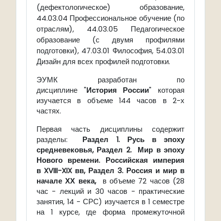
(дефектологическое) образование,
44.03.04 Профессиональное обучение (по
отраслям), 44.03.05 Педагогическое
образование (с двумя профилями
подготовки), 47.03.01 Философия, 54.03.01
Дизайн для всех профилей подготовки.
ЭУМК разработан по
дисциплине "
История России
" которая
изучается в объеме 144 часов в 2-х
частях.
Первая часть дисциплины содержит
разделы:
Р
аздел 1. Русь в эпоху
средневековья,
Раздел 2. Мир в эпоху
Нового времени. Российская империя
в
XVIII
-
XIX
вв,
Раздел 3. Россия и мир в
начале ХХ века,
в объеме 72 часов (28
час - лекций и 30 часов - практические
занятия, 14 - СРС) изучается в 1 семестре
на 1 курсе, где форма промежуточной