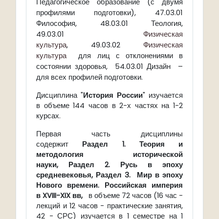
Педагогическое образование (с двумя
профилями подготовки), 47.03.01
Философия, 48.03.01 Теология,
49.03.01
Физическая
культура
, 49.03.02
Физическая
культура
для лиц с отклонениями в
состоянии здоровья, 54.03.01 Дизайн –
для всех профилей подготовки.
Дисциплина "
История России
" изучается
в объеме 144 часов в 2-х частях на 1-2
курсах.
Первая часть дисциплины
содержит
Раздел 1.
Теория и
методология исторической
науки,
Раздел 2. Русь в эпоху
средневековья,
Раздел 3. Мир в эпоху
Нового времени. Российская империя
в
XVIII
-
XIX
вв,
в объеме 72 часов (16 час -
лекций и 12 часов - практические занятия,
42 - СРС) изучается в 1 семестре на 1