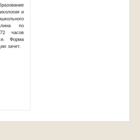
азование
ихология и
ольного
иплина по
72 часов
се. Форма
и: зачет.