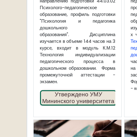
направлению подготовки 44.03.02
пе
Психолого-педагогическое
пр
образование, профиль подготовки
п
"Психология и педагогика
об
дошкольного
из
образования".
Дисциплина
х 
изучается в объеме 144 часов на 3
Те
курсе, входит в модуль К.М.12
пе
Технология индивидуализации
до
педагогического процесса в
ча
дошкольном образовании. Форма
на
промежуточной аттестации -
за
экзамен.
Фо
- 
✔
Утверждено УМУ
Мининского университета