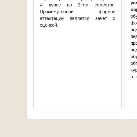
у
4 курсе во 2-ом семестре.
об
Промежуточной формой
об
аттестации является зачет с
фо
оценкой.
по
пе
пр
п
об
об
ку
ат