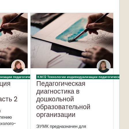
разовательной организации
ализации педагогического процесса в дошкольной образовательной организаци
К.М.12 Технологии индивидуализации педагогического 
ция
Педагогическая
диагностика в
асть 2
дошкольной
образовательной
я
организации
лению
ихолого-
ЭУМК предназначен для