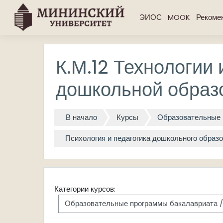
Перейти к основному содержанию
ЭИОС
MOOK
Рекоме
К.М.12 Технологии
дошкольной образ
В начало
Курсы
Образовательные 
Психология и педагогика дошкольного образо
Категории курсов: