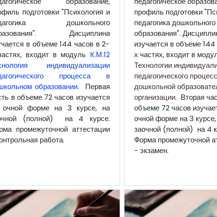
дагогическое образование,
педагогическое образова
офиль подготовки "Психология и
профиль подготовки "Пс
едагогика дошкольного
педагогика дошкольного
разования". Дисциплина
образования". Дисципли
учается в объеме 144 часов в 2-
изучается в объеме 144 
частях, входит в модуль
К.М.12
х частях, входит в моду
хнология индивидуализации
Технологии индивидуал
дагогического процесса в
педагогического процесс
школьном образовании.
Первая
дошкольной образовате
сть в объеме 72 часов изучается
организации
. Вторая час
 очной форме на 3 курсе, на
объеме 72 часов изучае
очной (полной) на 4 курсе.
очной форме на 3 курсе,
рма промежуточной аттестации
заочной (полной) на 4 к
контрольная работа.
Форма промежуточной а
- экзамен.