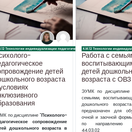
 процесса в дошкольной образовательной организации
М.12 Технологии индивидуализации педагогического процесса в дошкольной об
К.М.12 Технологии индивиду
сихолого-
Работа с семья
едагогическое
воспитывающи
опровождение детей
детей дошкольн
ошкольного возраста
возраста с ОВЗ
 условиях
ЭУМК по дисциплине 
нклюзивного
семьями, воспитывающ
бразования
дошкольного возрас
предназначен для об
МК по дисциплине "
Психолого-
очной и заочной форм
дагогическое сопровождение
по направлению по
тей дошкольного возраста в
44.03.02 Псих