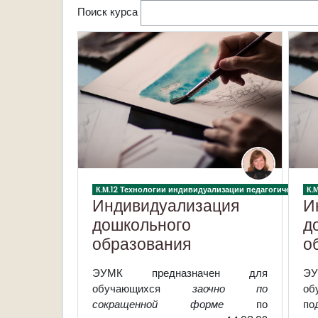
Поиск курса
К.М.12 Технологии индивидуализации педагогического
К.
Индивидуализация
И
дошкольного
д
образования
о
ЭУМК предназначен для
Э
обучающихся
заочно по
об
сокращенной форме
по
по