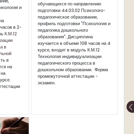
ние,
обучающихся по направлению
ихология и
подготовки 44.03.02 Психолого-
педагогическое образование,
на
профиль подготовки "Психология и
часов в 2-
педагогика дошкольного
ль
К.М.12
образования". Дисциплина
изации
изучается в объеме 108 часов на 4
а в
курсе, входит в модуль К.М.12
льной
Технология индивидуализации
ть в
педагогического процесса в
тся на
дошкольном образовании. Форма
 на
промежуточной аттестации -
урсе.
экзамен.
ттестации