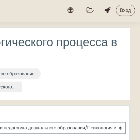
Вход
гического процесса в
кое образование
кого...