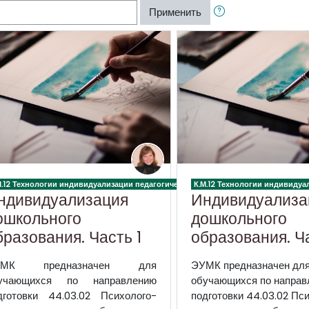
Применить
 процесса в дошкольной образовательной организации
М.12 Технологии индивидуализации педагогического процесса в дошкольной об
К.М.12 Технологии индивиду
ндивидуализация
Индивидуализа
ошкольного
дошкольного
бразования. Часть 1
образования. Ч
УМК предназначен для
ЭУМК предназначен дл
учающихся по направлению
обучающихся по направ
дготовки 44.03.02 Психолого-
подготовки 44.03.02 Пс