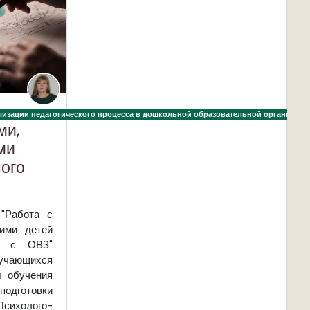
разовательной организации
ализации педагогического процесса в дошкольной образовательной организаци
ми,
ми
ого
"Работа с
ими детей
та с ОВЗ"
учающихся
ы обучения
дготовки
олого-