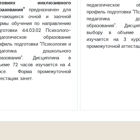
словиях инклюзивного
педагогическое обр
разования"
предназначен для
профиль подготовки "Пс
учающихся очной и заочной
педагогика дошк
рмы обучения по направлению
образования". Дисц
дготовки 44.03.02 Психолого-
выбору в объеме 
дагогическое образование
изучается на 3 кур
офиль подготовки "Психология и
промежуточной аттестаци
едагогика дошкольного
разования". Дисциплина в
ъеме 72 часов изучается на 4
рсе. Форма промежуточной
тестации: зачет.