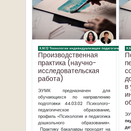
К.М.12 Технологии индивидуализации педагогического
К.
Производственная
П
практика (научно-
п
исследовательская
с
работа)
д
в
ЭУМК
предназначен для
и
обучающихся по направлению
о
подготовки 44.03.02 Психолого-
педагогическое образование,
ЭУ
профиль «Психология и педагогика
пе
дошкольного образования».
де
Практику бакалавры проходят на