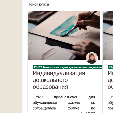
Поиск курса
К.М.12 Технологии индивидуализации педагогического
К.
Индивидуализация
И
дошкольного
д
образования
о
ЭУМК предназначен для
Э
обучающихся
заочно по
об
сокращенной форме
по
по