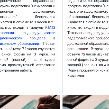
дагогическое образование,
педагогическое образова
офиль подготовки "Психология и
профиль подготовки "Пс
едагогика дошкольного
педагогика дошкольного
разования". Дисциплина
образования". Дисципли
учается в объеме 144 часов в 2-
изучается в объеме 144 
частях, входит в модуль
К.М.12
х частях, входит в моду
хнология индивидуализации
Технологии индивидуал
дагогического процесса в
педагогического процесс
школьном образовании.
Первая
дошкольной образовате
сть в объеме 72 часов изучается
организации
. Вторая час
 очной форме на 3 курсе, на
объеме 72 часов изучае
очной (полной) на 4 курсе.
очной форме на 3 курсе,
рма промежуточной аттестации
заочной (полной) на 4 к
контрольная работа.
Форма промежуточной а
- экзамен.