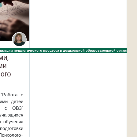
разовательной организации
ализации педагогического процесса в дошкольной образовательной организаци
ми,
ми
ого
"Работа с
ими детей
та с ОВЗ"
учающихся
ы обучения
дготовки
олого-