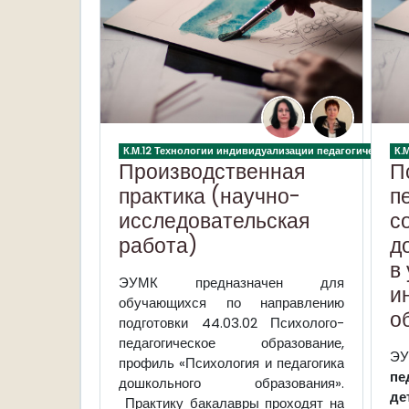
К.М.12 Технологии индивидуализации педагогического
К.
Производственная
П
практика (научно-
п
исследовательская
с
работа)
д
в
ЭУМК
предназначен для
и
обучающихся по направлению
о
подготовки 44.03.02 Психолого-
педагогическое образование,
ЭУ
профиль «Психология и педагогика
пе
дошкольного образования».
де
Практику бакалавры проходят на