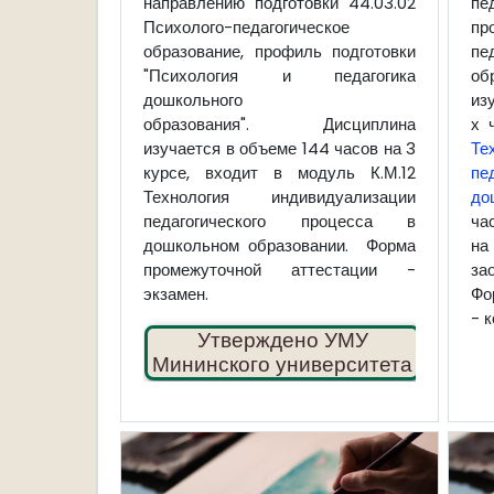
направлению подготовки 44.03.02
пе
Психолого-педагогическое
пр
образование, профиль подготовки
п
"Психология и педагогика
об
дошкольного
из
образования".
Дисциплина
х 
изучается в объеме 144 часов на 3
Те
курсе, входит в модуль К.М.12
пе
Технология индивидуализации
до
педагогического процесса в
ча
дошкольном образовании. Форма
на
промежуточной аттестации -
за
экзамен.
Фо
- 
✔
Утверждено УМУ
Мининского университета