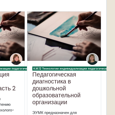
разовательной организации
ализации педагогического процесса в дошкольной образовательной организаци
К.М.12 Технологии индивидуализации педагогического 
ция
Педагогическая
диагностика в
асть 2
дошкольной
образовательной
я
организации
лению
ихолого-
ЭУМК предназначен для