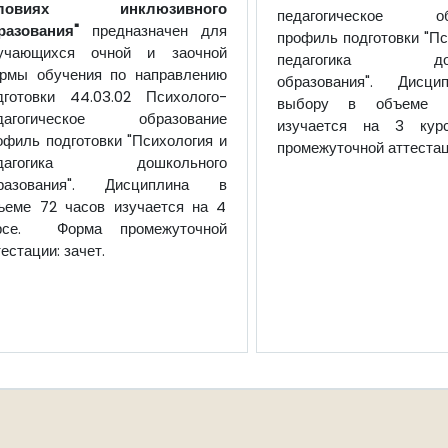
словиях инклюзивного
педагогическое обр
разования"
предназначен для
профиль подготовки "Пс
учающихся очной и заочной
педагогика дошк
рмы обучения по направлению
образования". Дисц
дготовки 44.03.02 Психолого-
выбору в объеме 
дагогическое образование
изучается на 3 кур
офиль подготовки "Психология и
промежуточной аттестаци
едагогика дошкольного
разования". Дисциплина в
ъеме 72 часов изучается на 4
рсе. Форма промежуточной
тестации: зачет.