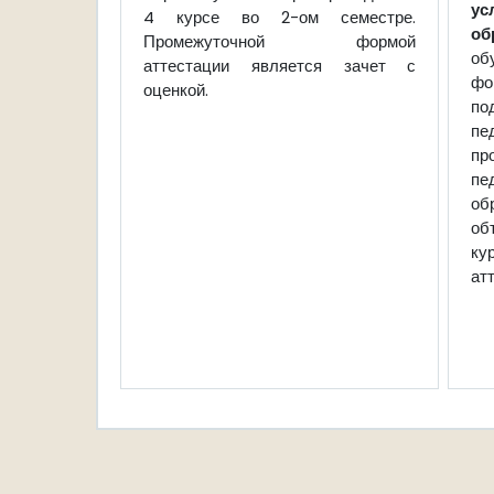
у
4 курсе во 2-ом семестре.
об
Промежуточной формой
об
аттестации является зачет с
фо
оценкой.
по
пе
пр
п
об
об
ку
ат