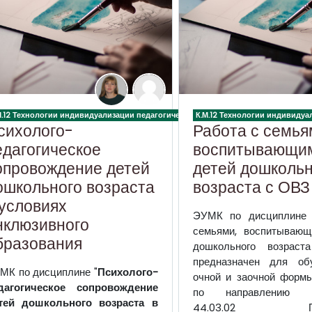
 процесса в дошкольной образовательной организации
М.12 Технологии индивидуализации педагогического процесса в дошкольной об
К.М.12 Технологии индивиду
сихолого-
Работа с семья
едагогическое
воспитывающи
опровождение детей
детей дошкольн
ошкольного возраста
возраста с ОВЗ
 условиях
ЭУМК по дисциплине 
нклюзивного
семьями, воспитывающ
бразования
дошкольного возрас
предназначен для об
МК по дисциплине "
Психолого-
очной и заочной форм
дагогическое сопровождение
по направлению по
тей дошкольного возраста в
44.03.02 Псих