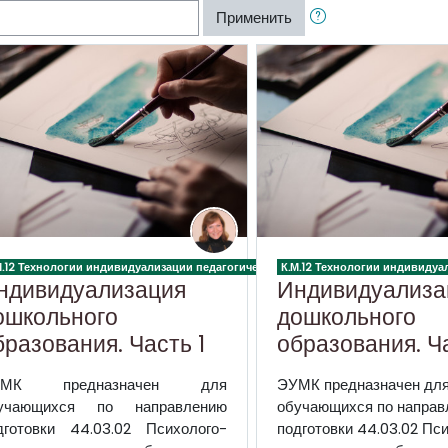
Применить
 процесса в дошкольной образовательной организации
М.12 Технологии индивидуализации педагогического процесса в дошкольной об
К.М.12 Технологии индивиду
ндивидуализация
Индивидуализа
ошкольного
дошкольного
бразования. Часть 1
образования. Ч
УМК предназначен для
ЭУМК предназначен дл
учающихся по направлению
обучающихся по направ
дготовки 44.03.02 Психолого-
подготовки 44.03.02 Пс