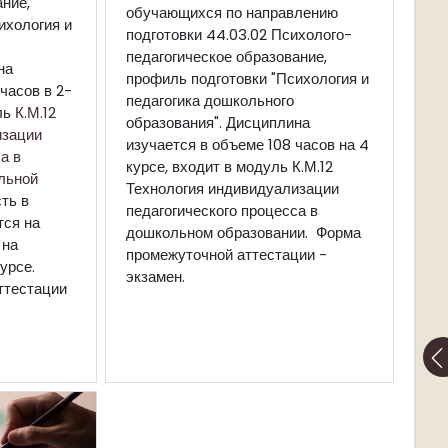
ние,
обучающихся по направлению
ихология и
подготовки 44.03.02 Психолого-
педагогическое образование,
на
профиль подготовки "Психология и
часов в 2-
педагогика дошкольного
ль
К.М.12
образования". Дисциплина
изации
изучается в объеме 108 часов на 4
а в
курсе, входит в модуль К.М.12
льной
Технология индивидуализации
ть в
педагогического процесса в
тся на
дошкольном образовании. Форма
 на
промежуточной аттестации -
урсе.
экзамен.
ттестации