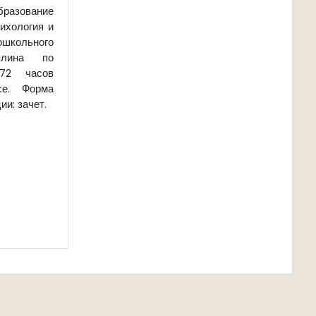
азование
ихология и
ольного
иплина по
72 часов
се. Форма
и: зачет.