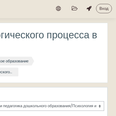
Вход
гического процесса в
кое образование
кого...