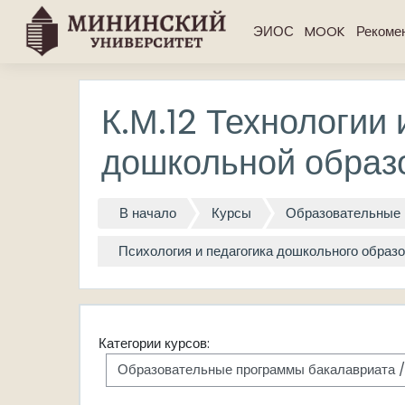
Перейти к основному содержанию
ЭИОС
MOOK
Рекоме
К.М.12 Технологии
дошкольной образ
В начало
Курсы
Образовательные 
Психология и педагогика дошкольного образо
Категории курсов: