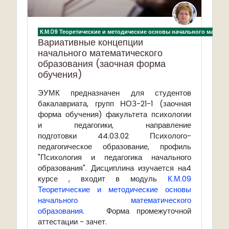
К.М.09 Теоретические и методические основы начального матема
Вариативные концепции
начального математического
образования (заочная форма
обучения)
ЭУМК предназначен для студентов
бакалавриата, групп НОЗ-21-1 (заочная
форма обучения) факультета психологии
и педагогики, направление
подготовки 44.03.02 Психолого-
педагогическое образование, профиль
"Психология и педагогика начального
образования". Дисциплина изучается на4
курсе , входит в модуль
К.М.09
Теоретические и методические основы
начального математического
образования
. Форма промежуточной
аттестации - зачет.