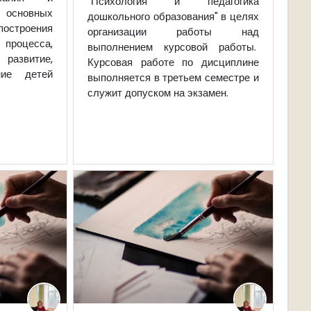
"Психология и педагогика
е основных
дошкольного образования"
в целях
строения
организации работы над
роцесса,
выполнением курсовой работы.
азвитие,
Курсовая работе по дисциплине
ние детей
выполняется в третьем семестре и
служит допуском на экзамен.