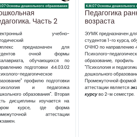
М.07 Основы дошкольного образования
К.М.07 Основы дошкольного 
ошкольная
Педагогика ран
едагогика. Часть 2
возраста
лектронный учебно-
ЭУМК
предназначен дл
тодический
студентов 1-го курса, 
мплекс предназначен для
ОЧНО по направлению 4
тудентов очной формы
Психолого-педагогическ
калавриата, обучающихся по
образование, профиль
правлению подготовки 44.03.02
"Психология и педагогик
сихолого-педагогическое
дошкольного образовани
разование" профилю подготовки
Промежуточной формой
сихология и педагогика
аттестации является
эк
школьного образования". Вторая
курсу
во 2-м семестре.
сть дисциплины изучается на
тором курсе, где форма
омежуточной аттестации
экзамен.