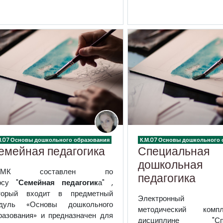
М.07 Основы дошкольного образования
К.М.07 Основы дошкольного 
емейная педагогика
Специальная
дошкольная
УМК составлен по
педагогика
рсу "
Семейная педагогик
а" ,
торый входит в предметный
Электронный у
дуль «Основы дошкольного
методический ком
разования» и
предназначен
для
дисциплине "Спе