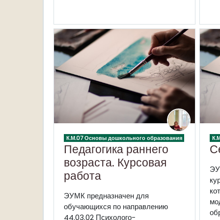
К.М.07 Основы дошкольного образования
К.
Педагогика раннего
С
возраста. Курсовая
Э
работа
ку
ко
ЭУМК предназначен для
мо
обучающихся
по направлению
об
44.03.02 Психолого-