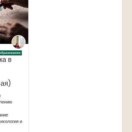
образования
ка в
ная)
я
лению
ание
ихология и