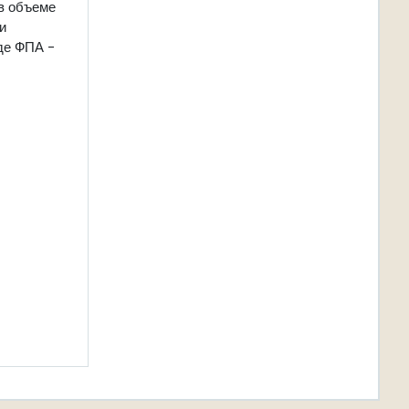
 в объеме
и
где ФПА -