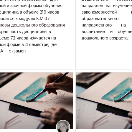
ной и заочной формы обучения.
направлен на изучени
сциплина в объеме 216 часов
закономерностей по
носится к модулю
К.М.07
образовательного п
новы дошкольного образования
.
направленного на р
орая часть дисциплины в
воспитание и обуче
ъеме 72 часов изучается на
дошкольного возраста.
ной форме в 4 семестре, где
А - экзамен.