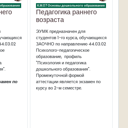
образования
К.М.07 Основы дошкольного образования
него
Педагогика раннего
возраста
я
ЭУМК
предназначен для
обучающихся
студентов 1-го курса, обучающихся
4.03.02
ЗАОЧНО по направлению 44.03.02
ое
Психолого-педагогическое
образование, профиль
а
"Психология и педагогика
я".
дошкольного образования".
Промежуточной формой
замен
по
аттестации является
экзамен
по
курсу
во 2-м семестре.