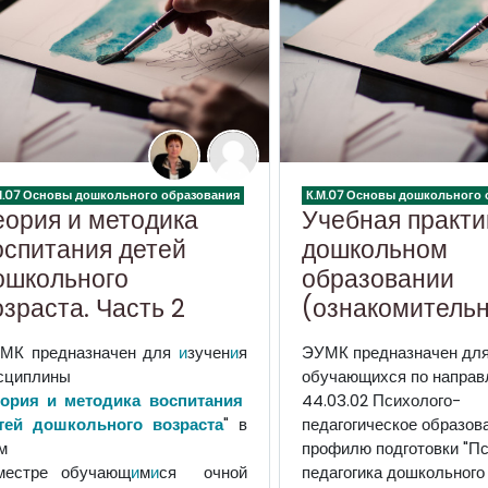
М.07 Основы дошкольного образования
К.М.07 Основы дошкольного 
еория и методика
Учебная практи
оспитания детей
дошкольном
ошкольного
образовании
озраста. Часть 2
(ознакомитель
МК предназначен для
и
зучен
и
я
ЭУМК предназначен дл
сциплины
обучающихся по направ
еория
и
методика
воспитания
44.03.02 Психолого-
тей
дошкольного
возраста
" в
педагогическое образов
м
профилю подготовки "Пс
местре
обучающ
и
м
и
ся
очной
педагогика дошкольного