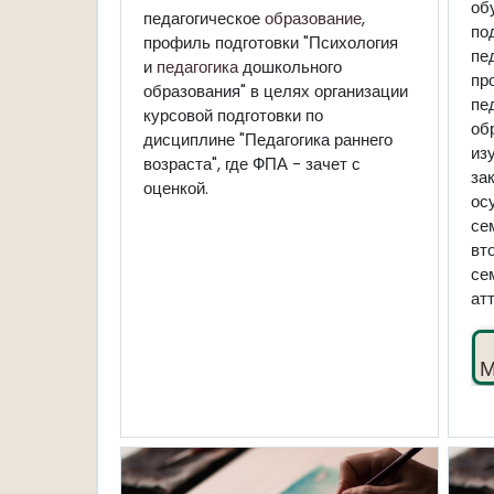
об
педагогическое
образование
,
по
профиль подготовки "Психология
пе
и
педагогика
дошкольного
пр
образования" в целях организации
п
курсовой подготовки по
об
дисциплине "Педагогика раннего
и
возраста", где ФПА - зачет с
за
оценкой.
ос
се
вт
се
ат
М