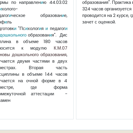
рмы по направлен
и
ю 44.03.02
образования". Практика
и
холого-
324 часов организуется 
дагог
и
ческое образован
и
е,
проводится на 2 курсе, 
оф
и
ль
зачет с оценкой.
дготовк
и
"Пс
и
холог
и
я
и
педагог
и
дошкольного
образован
и
я".
Дис
плина в объеме 180 часов
тносится к модулю
К.М.07
новы дошкольного образования
,
учается двумя частями в двух
еместрах. Вторая часть
сциплины в объеме 144 часов
учается на очной форме в 4
еместре, где форма
омежуточной аттестации -
замен