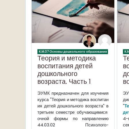
К.М.07 Основы дошкольного образования
К.
Теория и методика
Т
воспитания детей
в
дошкольного
д
возраста. Часть 1
в
ЭУМК предназначен для изучения
ЭУ
курса "Теория и методика воспитан
ди
ия детей дошкольного возраста" в
"
Т
третьем семестре
обучающимися
де
очной формы по направлению
4-
44.03.02 Психолого-
се