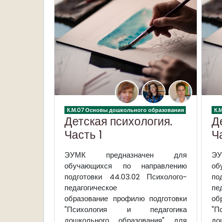
К.М.07 Основы дошкольного образования
К.
Детская психология.
Д
Часть 1
Ч
ЭУМК предназначен для
ЭУ
обучающихся по направлению
об
подготовки 44.03.02 Психолого-
по
педагогическое
пе
образование профилю подготовки
об
"Психология и педагогика
"П
дошкольного образования" для
до