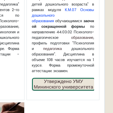
гогика"
детей дошкольного возраста" в
ентов 2-го
рамках модуля
К.М.07 Основы
ихся по
дошкольного
Психолого-
образования
обучающимися
заочн
азование,
ой сокращенной формы
по
ихология и
направлению 44.03.02 Психолого-
ольного
педагогическое
образование
,
сциплина
профиль подготовки "Психология
ре. Форма
и
педагогика
дошкольного
стации -
образования". Дисциплина в
объеме 108 часов изучается на 1
курсе. Форма промежуточной
аттестации: экзамен.
✔
Утверждено УМУ
Мининского университета