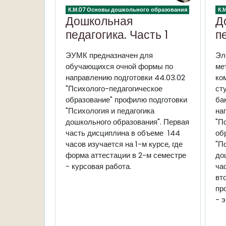
К.М.07 Основы дошкольного образования
К.
Дошкольная
Д
педагогика. Часть 1
п
ЭУМК предназначен для
Э
обучающихся очной формы по
ме
направлению подготовки 44.03.02
ко
"Психолого-педагогическое
с
образование" профилю подготовки
ба
"Психология и педагогика
на
дошкольного образования". Первая
"П
часть дисциплина в объеме 144
об
часов изучается на 1-м курсе, где
"П
форма аттестации в 2-м семестре
до
- курсовая работа.
ча
в
пр
- 