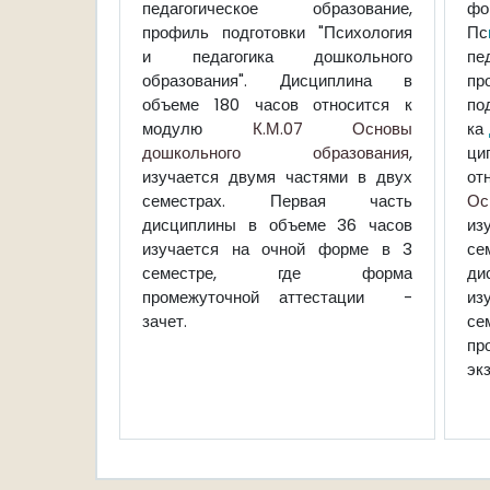
педагогическое образование,
фо
профиль подготовки "Психология
Пс
и педагогика дошкольного
пе
образования". Дисциплина в
пр
объеме 180 часов относится к
по
модулю
К.М.07 Основы
ка
дошкольного образования
,
ци
изучается двумя частями в двух
о
семестрах. Первая часть
Ос
дисциплины в объеме 36 часов
из
изучается на очной форме в 3
с
семестре, где форма
ди
промежуточной аттестации -
из
зачет.
с
пр
эк