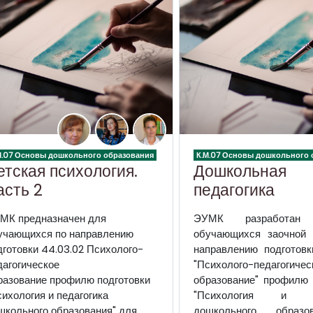
М.07 Основы дошкольного образования
К.М.07 Основы дошкольного 
етская психология.
Дошкольная
асть 2
педагогика
МК предназначен для
ЭУМК разработ
учающихся по направлению
обучающихся заочной
дготовки 44.03.02 Психолого-
направлению подготовк
дагогическое
"Психолого-педагогичес
разование профилю подготовки
образование" профилю 
сихология и педагогика
"Психология и пе
школьного образования" для
дошкольного образо