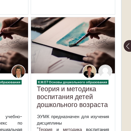
образования
К.М.07 Основы дошкольного образования
Теория и методика
воспитания детей
дошкольного возраста
чебно-
ЭУМК
предназначен для изучения
плекс по
дисциплины
циальная
"
Теория
и
методика
воспитания