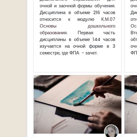
очной и заочной формы обучения.
оч
Дисциплина в объеме 216 часов
Ди
относится к модулю
К.М.07
от
Основы дошкольного
Ос
образования
. Первая часть
Вт
дисциплины в объеме 144 часов
об
изучается на очной форме в 3
оч
семестре, где ФПА - зачет.
ФП