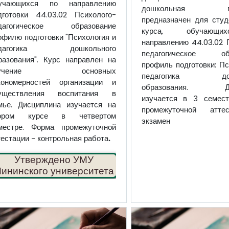
учающихся по направлению
дошкольная педа
дготовки 44.03.02 Психолого-
предназначен для студ
дагогическое образование
курса, обучающ
офилю подготовки "Психология и
направлению 44.03.02 
едагогика дошкольного
педагогическое обр
разования".
Курс направлен на
профиль подготовки: Пс
зучение основных
педагогика дошк
кономерностей организации и
образования. Ди
уществления во
спитания в
изучается в 3 семест
мье.
Дисциплина изучается на
промежуточной атте
ором курсе в четвертом
экзамен
местре. Форма промежуточной
тестации
- контрольная работа
.
✔
Утверждено УМУ
ининского университета