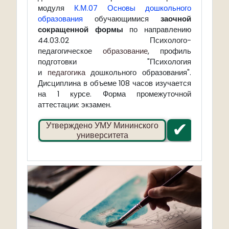
модуля
К.М.07 Основы дошкольного
образования
обучающимися
заочной
сокращенной формы
по направлению
44.03.02 Психолого-
педагогическое
образование
, профиль
подготовки "Психология
и
педагогика
дошкольного образования".
Дисциплина в объеме 108 часов изучается
на 1 курсе. Форма промежуточной
аттестации: экзамен.
✔
Утверждено УМУ Мининского
университета