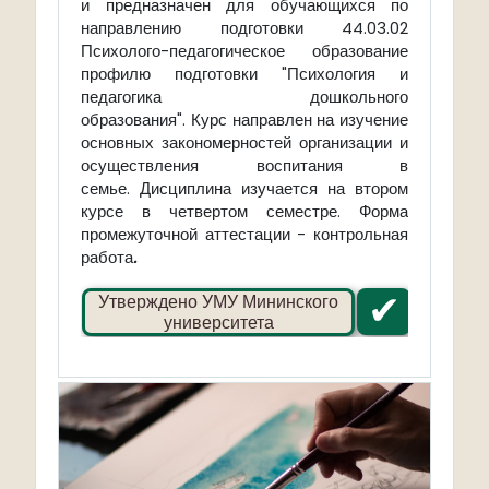
и
предназначен
для обучающихся по
направлению подготовки 44.03.02
Психолого-педагогическое образование
профилю подготовки "Психология и
педагогика дошкольного
образования".
Курс направлен на изучение
основных закономерностей организации и
осуществления во
спитания в
семье.
Дисциплина изучается на втором
курсе в четвертом семестре. Форма
промежуточной аттестации
- контрольная
работа
.
✔
Утверждено УМУ Мининского
университета