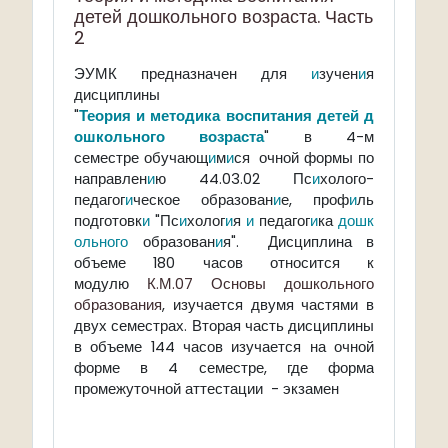
детей дошкольного возраста. Часть
2
ЭУМК предназначен для
и
зучен
и
я
дисциплины
"
Теория
и
методика
воспитания
детей
д
ошкольного
возраста
" в 4-м
семестре
обучающ
и
м
и
ся
очной формы по
направлен
и
ю 44.03.02 Пс
и
холого-
педагог
и
ческое образован
и
е, проф
и
ль
подготовк
и
"Пс
и
холог
и
я
и
педагог
и
ка
дошк
ольного
образован
и
я".
Дисциплина в
объеме 180 часов относится к
модулю
К.М.07 Основы дошкольного
образования
, изучается двумя частями в
двух семестрах. Вторая часть дисциплины
в объеме 144 часов изучается на очной
форме в 4 семестре, где форма
промежуточной аттестации - экзамен