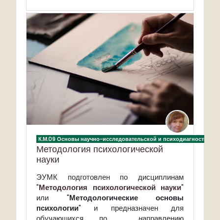
К.М.09 Основы научно-исследовательской и психодиагностическ
Методология психологической
науки
ЭУМК подготовлен по дисциплинам
"
Методология психологической науки
"
или "
Методологические основы
психологии
" и предназначен для
обучающихся по
н
аправлению