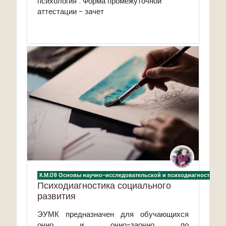
психология".
Форма промежуточной
аттестации - зачет
К.М.09 Основы научно-исследовательской и психодиагностическ
Психодиагностика социального
развития
ЭУМК предназначен для обучающихся
очно и очно-заочно по