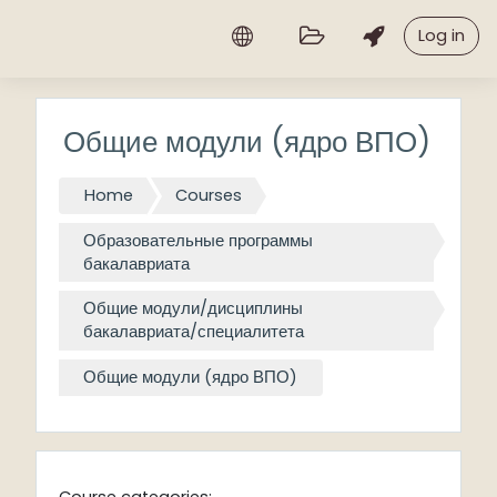
Skip to main content
Log in
Общие модули (ядро ВПО)
Home
Courses
Образовательные программы
бакалавриата
Общие модули/дисциплины
бакалавриата/специалитета
Общие модули (ядро ВПО)
Course categories: