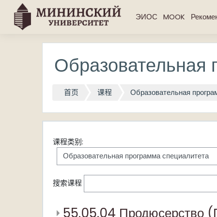
跳到主要内容
ЭИОС
MOOK
Рекоме
Образовательная 
首页
课程
Образовательная програ
课程类别:
搜索课程
55.05.04 Продюсерство (