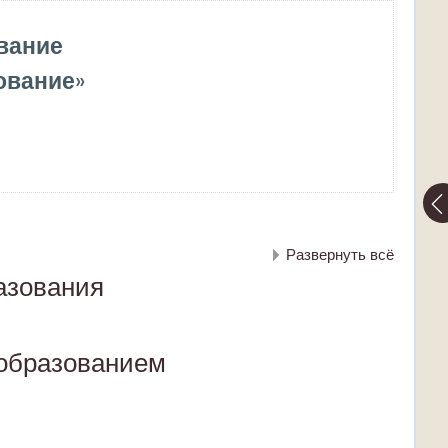
вание
ование
»
Развернуть всё
азования
 образованием