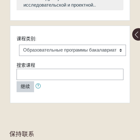
исследовательской и проектной...
课程类别:
搜索课程
继续
保持联系