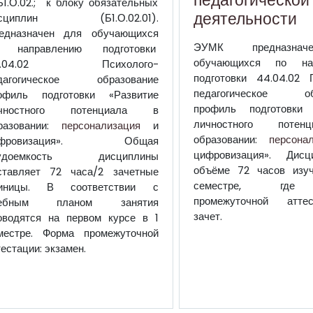
Б1.О.02.; к блоку обязательных
деятельности
исциплин (Б1.О.02.01).
едназначен для обучающихся
ЭУМК предназна
 направлению подготовки
обучающихся по нап
4.04.02 Психолого-
подготовки 44.04.02 
дагогическое образование
педагогическое обр
офиль подготовки «Развитие
профиль подготовки 
чностного потенциала в
личностного поте
разовании:
персонализация
и
образовании:
персона
ифровизация».
Общая
цифровизация».
Дисци
рудоемкость дисциплины
объёме 72 часов изуч
ставляет 72 часа/2 зачетные
семестре, где
иницы. В соответствии с
промежуточной атте
чебным планом занятия
зачет.
оводятся на первом курсе в 1
местре. Форма промежуточной
тестации: экзамен.