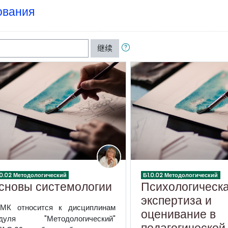
ования
继续
.0.02 Методологический
Б1.0.02 Методологический
сновы системологии
Психологическ
экспертиза и
МК относится к дисциплинам
оценивание в
дуля "Методологический"
педагогической