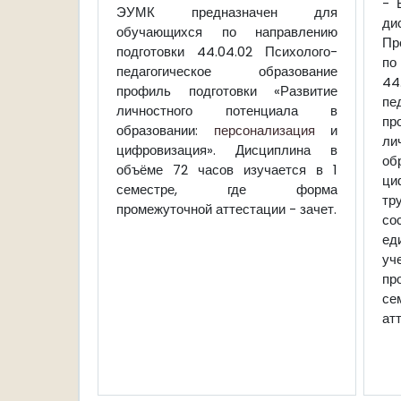
- 
ЭУМК предназначен для
д
обучающихся по направлению
Пр
подготовки 44.04.02 Психолого-
по
педагогическое образование
4
профиль подготовки «Развитие
пе
личностного потенциала в
пр
образовании:
персонализация
и
ли
цифровизация».
Дисциплина в
об
объёме 72 часов изучается в 1
ц
семестре, где форма
т
промежуточной аттестации - зачет.
со
ед
у
пр
се
ат