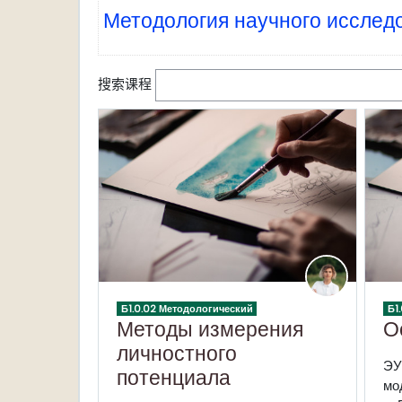
Методология научного исслед
搜索课程
Б1.0.02 Методологический
Б1
Методы измерения
О
личностного
ЭУ
потенциала
мо