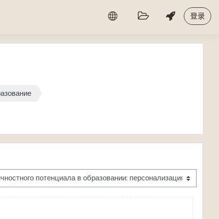
登录
разование