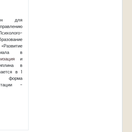
чен для
равлению
Психолого-
азование
«Развитие
нциала в
лизация
и
плина в
ается в 1
 форма
стации -