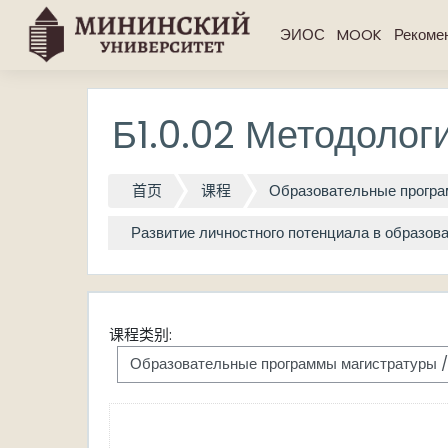
跳到主要内容
ЭИОС
MOOK
Рекоме
Б1.0.02 Методолог
首页
课程
Образовательные програ
Развитие личностного потенциала в образовани
课程类别: